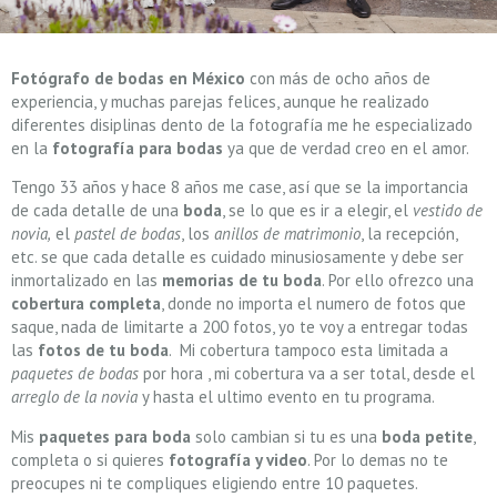
Fotógrafo de bodas en México
con más de ocho años de
experiencia, y muchas parejas felices, aunque he realizado
diferentes disiplinas dento de la fotografía me he especializado
en la
fotografía para bodas
ya que de verdad creo en el amor.
Tengo 33 años y hace 8 años me case, así que se la importancia
de cada detalle de una
boda
, se lo que es ir a elegir, el
vestido de
novia,
el
pastel de bodas
, los
anillos de matrimonio
, la recepción,
etc. se que cada detalle es cuidado minusiosamente y debe ser
inmortalizado en las
memorias de tu boda
. Por ello ofrezco una
cobertura completa
, donde no importa el numero de fotos que
saque, nada de limitarte a 200 fotos, yo te voy a entregar todas
las
fotos de tu boda
. Mi cobertura tampoco esta limitada a
paquetes de bodas
por hora , mi cobertura va a ser total, desde el
arreglo de la novia
y hasta el ultimo evento en tu programa.
Mis
paquetes para boda
solo cambian si tu es una
boda petite
,
completa o si quieres
fotografía y video
. Por lo demas no te
preocupes ni te compliques eligiendo entre 10 paquetes.