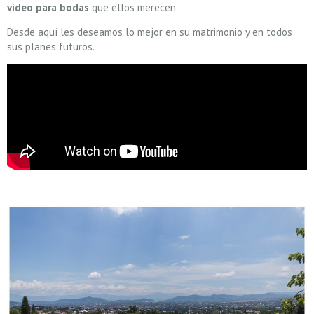
video para bodas
que ellos merecen.
Desde aquí les deseamos lo mejor en su matrimonio y en todos
sus planes futuros.